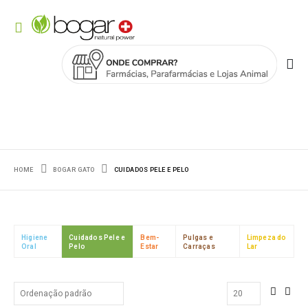
HOME
BOGAR GATO
CUIDADOS PELE E PELO
Higiene
Cuidados Pele e
Bem-
Pulgas e
Limpeza do
Oral
Pelo
Estar
Carraças
Lar