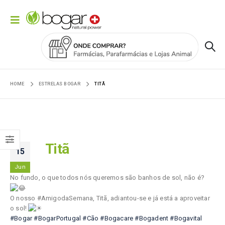
HOME
ESTRELAS BOGAR
TITÃ
Titã
15
Jun
No fundo, o que todos nós queremos são banhos de sol, não é?
O nosso #AmigodaSemana, Titã, adiantou-se e já está a aproveitar
o sol!
#Bogar
#BogarPortugal
#Cão
#Bogacare
#Bogadent
#Bogavital